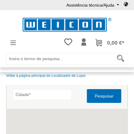
Assistência técnica/Ajuda
Ir para o conteúdo principal
Tem 0 itens da lista de desejos
0,00 €*
Voltar à página principal do Localizador de Lojas
Pesquisar