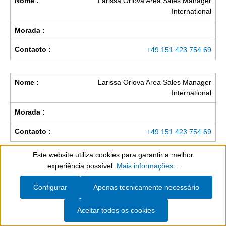
Nome :
Larissa Orlova Area Sales Manager
International
Morada :
Contacto :
+49 151 423 754 69
Nome :
Larissa Orlova Area Sales Manager
International
Morada :
Contacto :
+49 151 423 754 69
Este website utiliza cookies para garantir a melhor
Nome :
Joan Ferrando Area Sales Manager
Show toolbar
experiência possível.
Mais informações...
International
Configurar
Apenas tecnicamente necessário
Morada :
Aceitar todos os cookies
Contacto :
+49 175 22 11 473