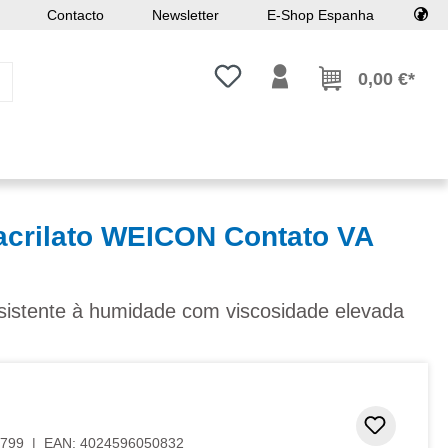
Contacto
Newsletter
E-Shop Espanha
Tem 0 itens da lista de desejos
0,00 €*
acrilato WEICON Contato VA
esistente à humidade com viscosidade elevada
Adicion
799
|
EAN:
4024596050832