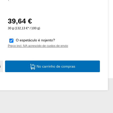
39,64 €
Preço normal:
30 g
(132,13 €* / 100 g)
O espetáculo é nojento?
Preço incl. IVA acrescido de custos de envio
Quantidade do Produto: Insira a quantid
i
No carrinho de compras