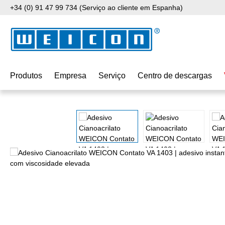
+34 (0) 91 47 99 734 (Serviço ao cliente em Espanha)
para o conteúdo principal
Saltar para a pesquisa
Saltar para a navegação principal
Produtos
Empresa
Serviço
Centro de descargas
Ignorar galeria de imagens