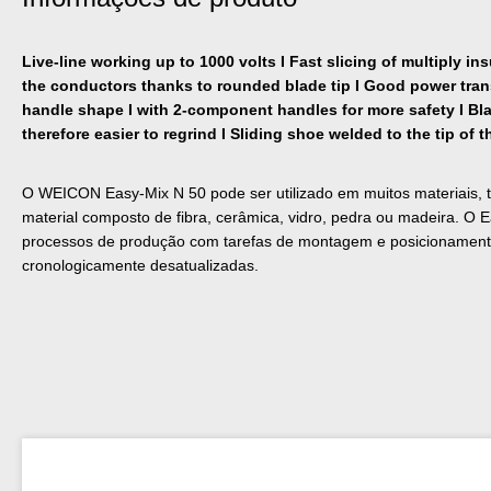
Live-line working up to 1000 volts I Fast slicing of multiply in
the conductors thanks to rounded blade tip I Good power tra
handle shape I with 2-component handles for more safety I Bl
therefore easier to regrind I Sliding shoe welded to the tip of 
O WEICON Easy-Mix N 50 pode ser utilizado em muitos materiais, ta
material composto de fibra, cerâmica, vidro, pedra ou madeira. O
processos de produção com tarefas de montagem e posicionamen
cronologicamente desatualizadas.