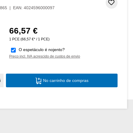
Adicion
865
|
EAN:
4024596000097
66,57 €
Preço normal:
1 PCE
(66,57 €* / 1 PCE)
O espetáculo é nojento?
Preço incl. IVA acrescido de custos de envio
Quantidade do Produto: Insira a quantid
i
No carrinho de compras