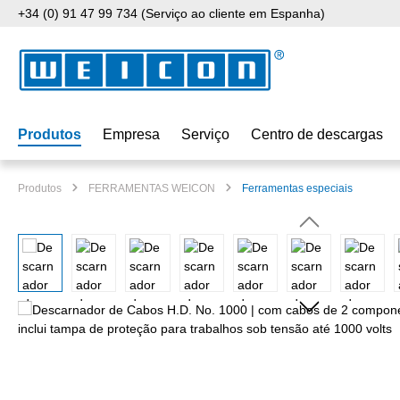
+34 (0) 91 47 99 734 (Serviço ao cliente em Espanha)
para o conteúdo principal
Saltar para a pesquisa
Saltar para a navegação principal
Produtos
Empresa
Serviço
Centro de descargas
Produtos
FERRAMENTAS WEICON
Ferramentas especiais
Ignorar galeria de imagens