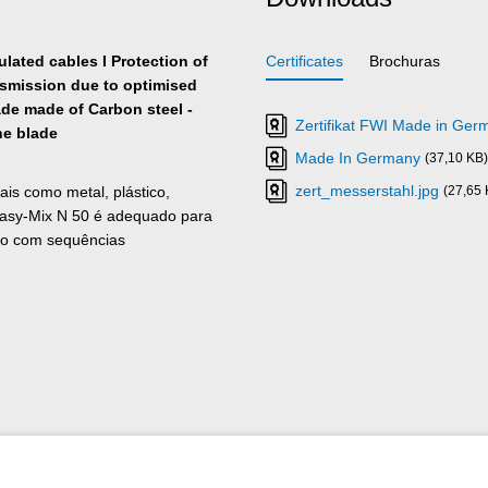
sulated cables I Protection of
Certificates
Brochuras
nsmission due to optimised
ade made of Carbon steel -
Zertifikat FWI Made in Ge
the blade
Made In Germany
(37,10 KB)
zert_messerstahl.jpg
is como metal, plástico,
(27,65 
 Easy-Mix N 50 é adequado para
to com sequências