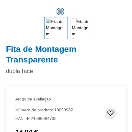
Fita de Montagem
Transparente
dupla face
Artigo de avaliação
Número de produto:
10059982
Adicion
EAN:
4024596084738
14,94 €
Preço normal: