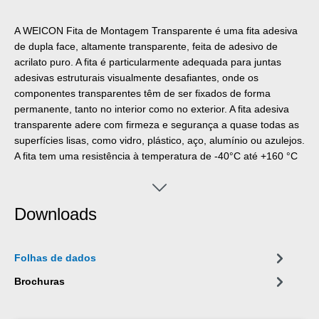
A WEICON Fita de Montagem Transparente é uma fita adesiva
de dupla face, altamente transparente, feita de adesivo de
acrilato puro. A fita é particularmente adequada para juntas
adesivas estruturais visualmente desafiantes, onde os
componentes transparentes têm de ser fixados de forma
permanente, tanto no interior como no exterior. A fita adesiva
transparente adere com firmeza e segurança a quase todas as
superfícies lisas, como vidro, plástico, aço, alumínio ou azulejos.
A fita tem uma resistência à temperatura de -40°C até +160 °C
e é resistente aos raios UV e à humidade. Em combinação com
os Adesivos e Vedantes WEICON, pode ser utilizada como
auxiliar de fixação para colagem híbrida e assegura o
Downloads
posicionamento seguro dos aderentes. A Fita de Montagem
Transparente pode ser utilizada em muitos sectores diferentes,
como a tecnologia da publicidade, a construção de feiras e
Folhas de dados
exposições, a construção de cozinhas e mobiliário, o sector do
caravanismo, a construção de carroçarias e veículos, a
Brochuras
construção metálica e a indústria electrónica.