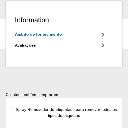
Information
Âmbito de fornecimento
Avaliações
Ignorar a galeria de produtos
Clientes também compraram