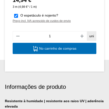
3 m
(4,98 €* / 1 m)
O espetáculo é nojento?
Preço incl. IVA acrescido de custos de envio
Quant
uni
No carrinho de compras
Informações de produto
Resistente à humidade | resistente aos raios UV | aderência
elevada