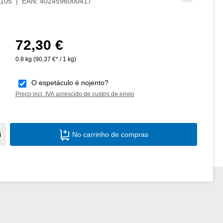
105
|
EAN:
4024596000417
72,30 €
Preço normal:
0.8 kg
(90,37 €* / 1 kg)
O espetáculo é nojento?
Preço incl. IVA acrescido de custos de envio
Quantidade do Produto: Insira a quantid
i
No carrinho de compras