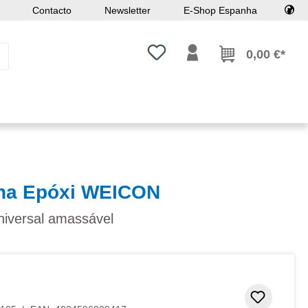
Contacto
Newsletter
E-Shop Espanha
Tem 0 itens da lista de desejos
0,00 €*
na Epóxi WEICON
iversal amassável
Adicion