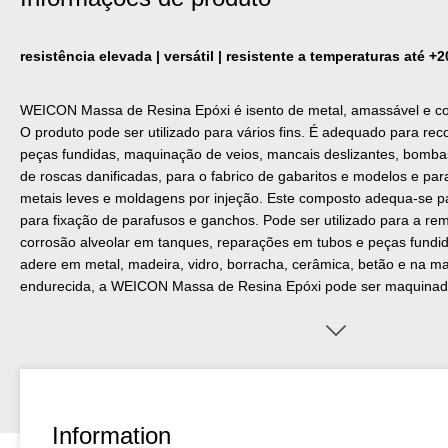
resistência elevada | versátil | resistente a temperaturas até +
WEICON Massa de Resina Epóxi é isento de metal, amassável e c
O produto pode ser utilizado para vários fins. É adequado para re
peças fundidas, maquinação de veios, mancais deslizantes, bomba
de roscas danificadas, para o fabrico de gabaritos e modelos e pa
metais leves e moldagens por injeção. Este composto adequa-se p
para fixação de parafusos e ganchos. Pode ser utilizado para a r
corrosão alveolar em tanques, reparações em tubos e peças fundi
adere em metal, madeira, vidro, borracha, cerâmica, betão e na ma
endurecida, a WEICON Massa de Resina Epóxi pode ser maquinada,
hidrocarbonetos, óleo, éster, água salgada e à maioria dos ácidos e
temperaturas elevadas até +200°C (+392°F), não é magnética nem 
simples proporção de mistura de 1:1 em peso e em volume, a resi
proporcionais muito facilmente na quantidade desejada. A Resina E
na construção de ferramentas, no modelismo e na construção de
outros setores da indústria.
Information