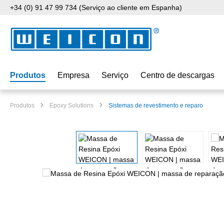
+34 (0) 91 47 99 734 (Serviço ao cliente em Espanha)
para o conteúdo principal
Saltar para a pesquisa
Saltar para a navegação principal
Produtos
Empresa
Serviço
Centro de descargas
Produtos
Epoxy Solutions
Sistemas de revestimento e reparo
Ignorar galeria de imagens