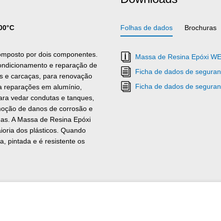
200°C
Folhas de dados
Brochuras
omposto por dois componentes.
Massa de Resina Epóxi WE
condicionamento e reparação de
Ficha de dados de seguran
s e carcaças, para renovação
Ficha de dados de seguran
ra reparações em alumínio,
ara vedar condutas e tanques,
emoção de danos de corrosão e
das. A Massa de Resina Epóxi
ioria dos plásticos. Quando
 pintada e é resistente os
 lixívias. Tem uma resistência a
corrosiva. Devido à sua
na e o endurecedor podem ser
póxi pode também ser utilizado
 moldes, bem como em muitos