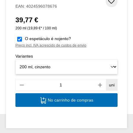
Adicion
EAN:
4024596078676
39,77 €
Preço normal:
200 ml
(19,89 €* / 100 ml)
O espetáculo é nojento?
Preço incl. IVA acrescido de custos de envio
Variantes
Quant
uni
No carrinho de compras