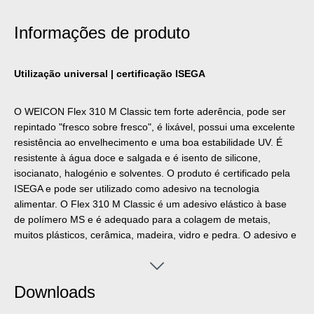
Informações de produto
Utilização universal | certificação ISEGA
O WEICON Flex 310 M Classic tem forte aderência, pode ser
repintado "fresco sobre fresco", é lixável, possui uma excelente
resistência ao envelhecimento e uma boa estabilidade UV. É
resistente à água doce e salgada e é isento de silicone,
isocianato, halogénio e solventes. O produto é certificado pela
ISEGA e pode ser utilizado como adesivo na tecnologia
alimentar. O Flex 310 M Classic é um adesivo elástico à base
de polímero MS e é adequado para a colagem de metais,
muitos plásticos, cerâmica, madeira, vidro e pedra. O adesivo e
vedante pode ser utilizado na construção metálica, na
construção de reservatórios e equipamentos, na construção de
carroçarias, veículos e contentores, na técnica de ventilação e
Downloads
climatização, na indústria elétrica, na construção de iates e
barcos, na indústria naval, no setor do petróleo e gás, na