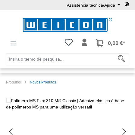
Assistência técnica/Ajuda
Ir para o conteúdo principal
Tem 0 itens da lista de desejos
0,00 €*
Produtos
Novos Produtos
Ignorar galeria de imagens