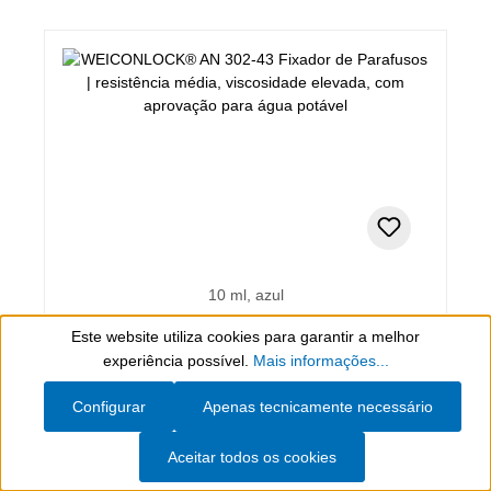
10 ml, azul
WEICONLOCK® AN 302-43 Fixador de
Este website utiliza cookies para garantir a melhor
Parafusos
Show toolbar
experiência possível.
Mais informações...
resistência média, viscosidade elevada, com
Configurar
Apenas tecnicamente necessário
aprovação para água potável
Aceitar todos os cookies
16,20 €*
(incl. IVA)