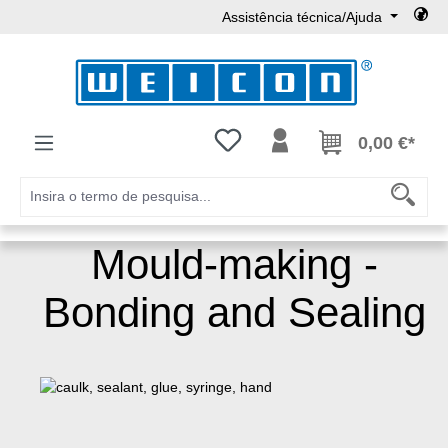
Assistência técnica/Ajuda
Ir para o conteúdo principal
Tem 0 itens da lista de desejos
0,00 €*
Mould-making -
Bonding and Sealing