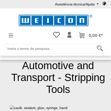
Assistência técnica/Ajuda
Ir para o conteúdo principal
Tem 0 itens da lista de desejos
0,00 €*
Automotive and
Transport - Stripping
Tools