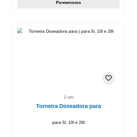
Pormenores
1 uni
Torneira Doseadora para
para 5l, 10l e 28l