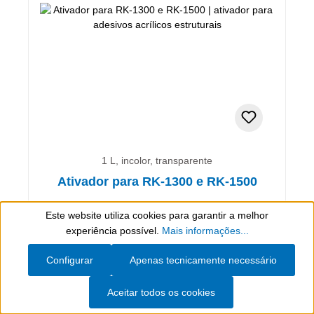
1 L, incolor, transparente
Ativador para RK-1300 e RK-1500
Este website utiliza cookies para garantir a melhor
ativador para adesivos acrílicos estruturais
Show toolbar
experiência possível.
Mais informações...
Configurar
Apenas tecnicamente necessário
565,76 €*
(incl. IVA)
(565,76 €* / 1 L)
Aceitar todos os cookies
Artigo de avaliação